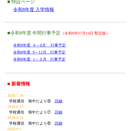
■ 特設ページ
令和
8
年度 入学情報
■令和
8
年度 年間行事予定
（令和8年07月14日 暫定版）
令和
8
年度
４～8月 行
事予定
令和
8
年度
9～12月
行事予定
令和
8
年度
1～３月
行事予定
■ 新着情報
2026.
7
.
16
学校通信 旭中だより
⑨
詳細
2026.
6.25
学校通信 旭中だより
⑦
詳細
2026.
6.24
学校通信 旭中だより
⑥
詳細
2026.6.
1