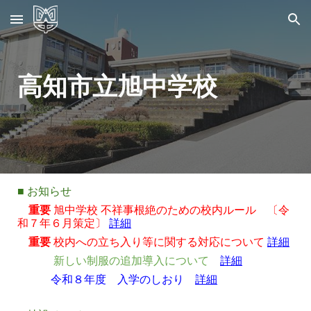
Skip to main content
Skip to navigation
高知市立旭中学校
■
お知らせ
重要
旭中学校 不祥事根絶のための校内ルール 〔令
和７年６月策定〕
詳細
重要
校内への立ち入り等
に関する対応について
詳細
新しい制服の追加導入について
詳細
令和８年度 入学のしおり
詳細