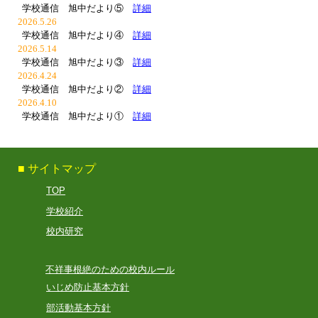
学校通信 旭中だより
⑤
詳細
2026.5.
26
学校通信 旭中だより
④
詳細
2026.
5
.
14
学校通信 旭中だより
③
詳細
2026.4.
24
学校通信 旭中だより②
詳細
202
6.4.10
学校通信 旭中だより①
詳細
■ サイトマップ
TOP
学校紹介
校内研究
不祥事根絶のための校内ルール
いじめ防止基本方針
部活動基本方針