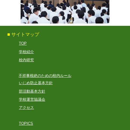
■ サイトマップ
TOP
学校紹介
校内研究
不祥事根絶のための校内ルール
いじめ防止基本方針
部活動基本方針
学校運営協議会
アクセス
TOPICS