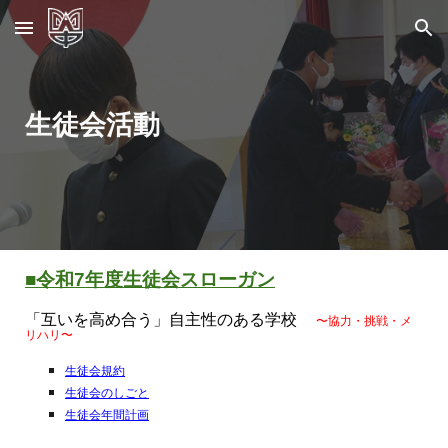
Skip to main content
Skip to navigation
生徒会活動
■令和
7
年度
生徒会スローガン
「互いを高め合う」自主性のある学校
〜協力・挑戦・メ
リハリ〜
生徒会規約
生徒会のしごと
生徒会年間計画