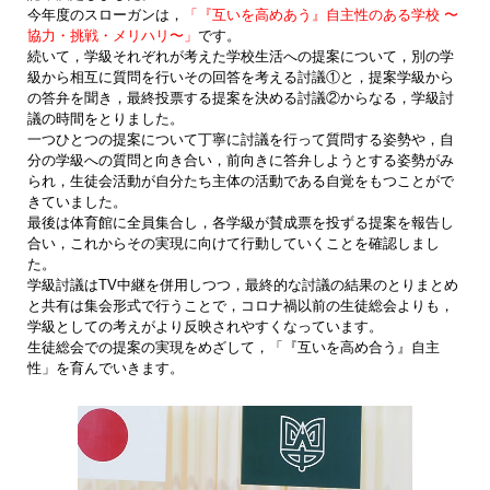
今年度のスローガンは，
「『互いを高めあう』自主性のある学校 〜
協力・挑戦・メリハリ〜」
です。
続いて，学級それぞれが考えた学校生活への提案について，別の学
級から相互に質問を行いその回答を考える討議①と，提案学級から
の答弁を聞き，最終投票する提案を決める討議②からなる，学級討
議の時間をとりました。
一つひとつの提案について丁寧に討議を行って質問する姿勢や，自
分の学級への質問と向き合い，前向きに答弁しようとする姿勢がみ
られ，生徒会活動が自分たち主体の活動である自覚をもつことがで
きていました。
最後は体育館に全員集合し，各学級が賛成票を投ずる提案を報告し
合い，これからその実現に向けて行動していくことを確認しまし
た。
学級討議はTV中継を併用しつつ，最終的な討議の結果のとりまとめ
と共有は集会形式で行うことで，コロナ禍以前の生徒総会よりも，
学級としての考えがより反映されやすくなっています。
生徒総会での提案の実現をめざして，「『互いを高め合う』自主
性」を育んでいきます。